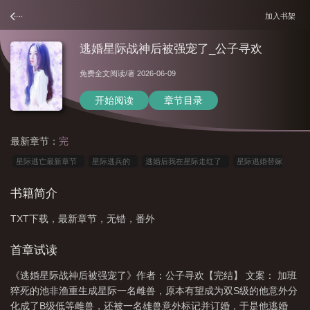
加入书架
逃婚星际战神后被强宠了_公子寻欢
免费全文阅读
/著 2026-06-09
开始阅读
章节目录
最新章节：
完
星际逃亡最新章节
星际逃兵的
逃婚后我在星际走红了
星际逃婚替嫁
bate
逃婚星际战神后全集免费阅读最新章
逃跑星际
星际逃荒
逃婚后我
书籍简介
称霸星际
逃婚omega
TXT下载，最新章节，无错，番外
首章试读
《逃婚星际战神后被强宠了》作者：公子寻欢【完结】 文案： 加班
猝死的池非渔重生成星际一名雌兽，原本有望成为双S级的他意外分
化成了B级低等雌兽，还被一名雄兽意外标记并订婚，于是他逃婚