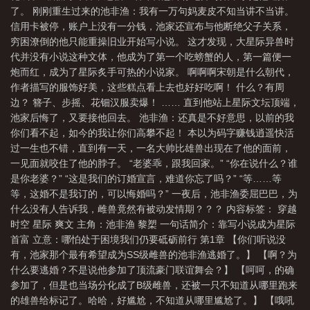
了。 刚刚重生过来的池非渔：我有一万句妈麦皮不知当讲不当讲。
信用卡被停，账户上没有一分钱，池家还宣布与他断绝父子关系，
穷困潦倒的他只能重操旧业开始写小说。 这才发现，大星际异兽时
代并没有小说这种文体，他成为了第一个吃螃蟹的人，第一篇便一
炮而红，成为了星际炙手可热的小说家。 啊啊啊宋朝是什么朝代，
作者描写的服饰好美，这些糕点看上去也好好吃啊！ 什么？有周
边？ 簪子、步摇、花钿汉服卖爆！ …… 直到他站上星际文坛顶端，
池家后悔了，又要接他回去。 池非渔：还真是不好意思，以前的我
你们看不起，如今的我让你们高攀不起！ 本以为码字赚钱逍遥快活
过一生也不错，直到有一天，一名大帅比雄兽出现在了他的面前，
一见面就咬住了他的脖子。 “老婆乖，跟我回家。” “你在说什么？谁
是你老婆？” “这是我们的订婚宣言，难道你忘了吗？” “等……等
等，这婚不是我订的，可以悔婚吗？” 一夜后，池非渔委屈巴巴，为
什么没有人告诉我，雌兽竟然有被动发情期？？？ 内容标签： 穿越
时空 星际 爽文 主角：池非渔 黎槊 一句话简介：靠写小说成为星际
首富 立意：哪怕处于困境我们仍要砥砺前行 第1章 【你们听说没
有，池家那个最有希望成为SS级雌兽的池非渔逃婚了。】 【啊？为
什么要逃婚？不是说他参加了顶流豪门联谊舞会？】 【呵呵，的确
参加了，但是也当场分化成了B级雌兽，还被一只不知道从哪里跑来
的雄兽给标记了。哈哈，好尴尬，不知道从哪里尴尬了。】 【哦吼