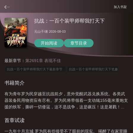
加入书架
抗战：一百个装甲师帮我打天下
元山子
/著 2026-08-03
开始阅读
章节目录
最新章节：
第2691章 表现不佳
抗战一百个装甲师帮我打天下最新章节
抗战一百个装甲师帮我打天下笔趣
阁
抗战一百个装甲师帮我打天下元山子
抗战一百个装甲师帮我打天下
书籍简介
TXT
抗战一百个装甲师帮我打天下笔趣
抗战一百个装甲师帮我打天下罗为
有为青年罗为民穿越至抗战前夕，意外觉醒武器兑换系统。各类武
民
抗战一百个装甲师帮我打天下无敌
抗战一百个装甲师帮我打天下免费阅
器装备民用物资应有尽有。罗为民将带领着一支动辄155毫米重炮支
读
抗战一百个装甲师帮我打天下
一百个战士
抗战开局一百个装甲师横扫列
援的铁军，撕碎一切倭寇，这不是战争，这是碾压！这是屠戮！...
强
抗战一百个装甲师帮我打天下 第504章
抗战开局一百个装甲师的
抗战一
首章试读
百个装甲师帮我打天下 第501章
一九年十月京城 罗为民有些接受不了眼前的现实。 喝醉了在家里睡