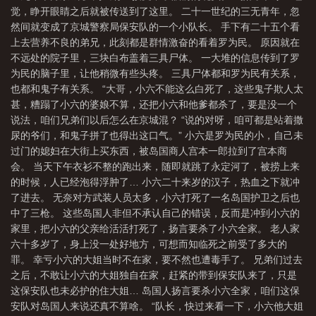
觉，睁开眼睛之后就被传送到了这里。 二十一世纪的三无青年，忽
然间就变成了京城警察局保安队的一个小队长。 手下有二十五个看
上去营养不良的弟兄，此刻都是群情激奋的看着罗为民。 原因就在
不远处的院子里，三块白布盖着三具尸体。 一大堆的信息传到了罗
为民的脑子里，让他稍微有些头疼。 三具尸体都和罗为民有关系，
也都和鬼子有关系。 “大哥，小六不能这么白死了，这些鬼子欺人太
甚，糟蹋了小六的婆娘不算，还把小六和他爹都杀了，要是没一个
说法，咱们兄弟们以后怎么在京城混？ “说的对呀，咱可都是站着撒
尿的爷们，和鬼子拼了也得出这口气。” 小六是罗为民的小，自己未
过门的媳妇在大街上买东西，被岛国商人宫本一郎拉到了宫本商
会。 当天下午衣衫不整的跑出来，随即就跳了永定河了，被捞上来
的时候，人已经泡得浮肿了… 小六二十来岁的汉子，热血之下就冲
了进去。 无奈对方武装人员太多，小六打死了一名岛国护卫之后也
中了三枪。 这些岛国人非但不承认自己的错误，反而是冲到小六的
家里，把小六的父亲给活活打死了，扬言要杀了小六全家。 老人家
六十多岁了，身上没一处好地方，可想而知临死之前受了多大的
罪。 幸亏小六的大姐当时不在家，要不然也遭毒手了。 兄弟们过去
之后，不敢让小六的大姐独自在家，赶紧的带到保安队来了，只是
这保安队也未必护的住大姐… 岛国人扬言要杀小六全家，咱们这保
安队对岛国人来说还真不算啥。 “队长，快过来看一下，小六他大姐