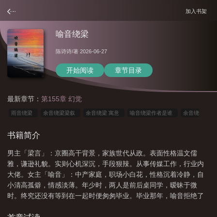
加入书架
喻音绕梁
陈诗诗
/著 2026-06-27
开始阅读
章节目录
最新章节：
第155章 幻觉
雨音绕梁
余音绕梁梁叙
余音绕梁 寓意
喻音绕梁作者是谁
余音绕
粱
余音绕梁1v1
绕梁余音什么意思
余音绕梁的绕梁是什么意思
喻音绕
书籍简介
梁作者阵诗诗
余音绕梁的比喻义
喻音绕梁陈诗诗
喻音绕梁第二部
余音
男主「梁言」：京圈高干背景，家族世代从政。表面性格温文儒
绕梁比喻
雅，谦逊礼貌。实则心机深沉，手段狠辣。从事传媒工作，行业内
大佬。女主「喻音」：中产家庭，职场小白花，性格沉着冷静，自
小清高孤僻，情感淡薄。年少时，两人是前后桌同学，暧昧于微
时。终究还没有等到在一起时便匆匆毕业。毕业那年，喻音拒绝了
梁言的追求。时隔八年，听说喻音...