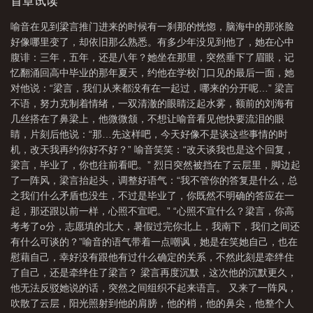
首章试读
喻音在见到梁言推门进来的时候有一刹那的恍惚，脑海中的那张脸
好像哪里变了，却依旧那么熟悉。有多少年没见到他了，她在心中
腹诽：三年，五年，还是八年？她坐在那里，突然垂下了眉眼，记
忆翻涌回高中毕业的那年夏天，约他在学校门口见的最后一面，她
对他说：“梁言，我们从来都没有在一起过，哪来的分开呢…” 梁言
不语，努力克制着情绪，一双清澈的眼睛泛起水雾，额前的刘海有
几丝搭在了鼻梁上，他微微颔，不想让喻音看见他快要流泪的眼
睛，片刻后他说：“那…先这样吧，今天好像不是谈这些事情的时
机，改天我再约你好不好？” 喻音笑笑：“改天谈我也是这个回复，
梁言，毕业了，你也往前看吧。” 烈日突然被挡在了云层里，脚边起
了一阵风，梁言抬起头，调整好语气：“我不管你的答复是什么，总
之我们什么矛盾也没生，不过是毕业了，你既然不明确的答应在一
起，那还跟以前一样，心照不宣吧。” “心照不宣什么？梁言，你高
考考了o分，志愿填的北大，暑假过完你北上，我南下，我们之间还
有什么可谈的？”喻音的语气带着一点嘲讽，她是在笑她自己，也在
慰藉自己，幸好没有跟他有过什么确定的关系，不然此刻是牵绊住
了自己，还是牵绊住了梁言？ 梁言再度沉默，这次他的沉默更久，
他无法反驳她说的话，突然之间组织不起来语言。 又来了一阵风，
吹散了云层，阳光照射到他的肩膀，他的梢，他的鼻尖，他整个人