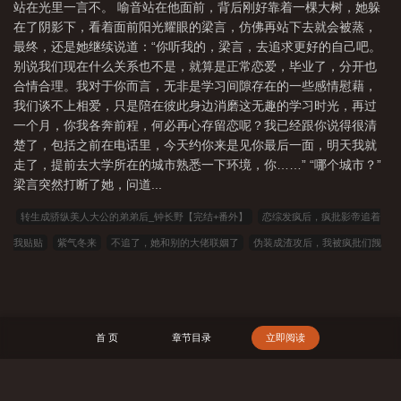
站在光里一言不。 喻音站在他面前，背后刚好靠着一棵大树，她躲
在了阴影下，看着面前阳光耀眼的梁言，仿佛再站下去就会被蒸，
最终，还是她继续说道：“你听我的，梁言，去追求更好的自己吧。
别说我们现在什么关系也不是，就算是正常恋爱，毕业了，分开也
合情合理。我对于你而言，无非是学习间隙存在的一些感情慰藉，
我们谈不上相爱，只是陪在彼此身边消磨这无趣的学习时光，再过
一个月，你我各奔前程，何必再心存留恋呢？我已经跟你说得很清
楚了，包括之前在电话里，今天约你来是见你最后一面，明天我就
走了，提前去大学所在的城市熟悉一下环境，你……” “哪个城市？”
梁言突然打断了她，问道...
转生成骄纵美人大公的弟弟后_钟长野【完结+番外】
恋综发疯后，疯批影帝追着
我贴贴
紫气冬来
不追了，她和别的大佬联姻了
伪装成渣攻后，我被疯批们觊
觎了
我的崩铁模拟器
畸错
就是要吃窝边草
穿到八年后发现我和死对头喜结
连理了
[综英美+崩铁]你可曾在地球上见识过列车组羁绊
大唐诗圣
结婚？想得
美！
穿到反派落魄时
圣父？骗子！[快穿]
古代惧内综合征
穿成奔五渣男
首 页
章节目录
立即阅读
重生BOSS撩妻忙
穿越后大佬她只想种田
当幸村成为农场主
盛世娇宠之驭灵
悍妃
四万年后，于亚空间成神
港片：蒋天生不当人，我狂虐方婷
神州九域
志
集体穿越？京圈勋贵哭着抱我大腿
废物？杂灵根？那是混沌灵根
四合院：