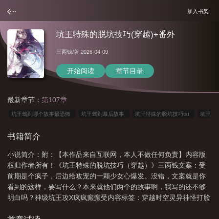
加入书架
坑王特殊的脱坑技巧(穿越)+番外
三两钱
/著 2026-04-09
开始阅读
章节目录
最新章节：
第107章
坑王驾到哪个故事最恐怖
坑王驾到幕后故事
坑王特殊的脱坑技巧txt
坑王
独特的脱坑技巧
坑王啥意思
坑王第5季官方消息
坑王驾到有哪些是说完
书籍简介
的
坑王驾到比较有意思的
坑王驾到图片
坑王来了
坑王
坑王驾到探
小说简介：附：【本作品来自互联网，本人不做任何负责】内容版
地穴全文免费阅读最新章
8. 坑王特殊的脱坑技巧(穿越) 已完……
坑王驾到第
权归作者所有！《坑王特殊的脱坑技巧（穿越）》三两钱文案：受
一季在线播放
坑王特殊的脱坑技巧(穿越)txt
坑王驾到合集
坑王驾到第一季
前期是个疯子，后边给攻宠的一颗少女心爆发。没错，文案就是你
免费全集在线播放
坑王特殊的脱坑技巧
坑王驾到宣传片
坑王驾到是什么意
看到的这样，要写什么？本来就他们两个的故事啊，我写的还不够
明白吗？神级坑王攻X疯疯癫癫受内容标签：穿越时空灵异神怪打脸
思
坑王驾到哪些是鬼故事
坑王是什么意思
坑王驾到打破规矩是哪期
坑
甜文搜索关键字：主角：江狐谢离┃配角：各种小
王驾到探地穴完整版
坑王一般指什么人
坑王为什么不更新了
坑王驾到第1