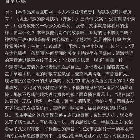
首章试读
季 在线播放
坑王驾到第一季手机在线播放
坑王驾到!
坑王的特殊脱坑技巧
附：【本作品来自互联网，本人不做任何负责】内容版权归作者所
免费阅读
坑王驾到有哪些故事
坑王驾到有哪些好听的故事
坑王驾到最精彩
有！ 《坑王特殊的脱坑技巧（穿越）》三两钱 文案： 受前期是个疯
的是哪个故事
坑王驾到哪个故事最好笑
坑王驾到哪些故事是完整的
坑王什
子，后边给攻宠的一颗少女心爆发。 没错，文案就是你看到的这
样，要写什么？ 本来就他们两个的故事啊，我写的还不够明白吗？
么意思
坑王驾到第一季百科
坑王驾到哪个故事最搞笑
坑王特殊的脱坑技巧
神级坑王攻x疯疯癫癫受 内容标签： 穿越时空 灵异神怪 打脸 甜文
(穿越)
坑王表情包
坑王特殊的脱坑技巧(穿越) 作者三两钱
坑爹王
坑王
搜索关键字：主角：江狐谢离 ┃ 配角：各种小妖精 ┃ 其它： 1 “现
的特殊脱坑技巧
坑王驾到故事列表
坑王特殊的脱坑技巧(穿越) 作者三
在为您插播一条新闻”午间新闻的美女主持端坐在屏幕内，清澈动听
的声音通过扬声器传了出来：“让我们连线第一现场” 画面一转，一
两钱
坑王特殊的脱坑技巧穿越txt
个穿着职业套装的女记者出现在屏幕上。 女记者右手握着麦克风，
左手拿着手机，她的呼吸有些急促，麦克风离得近，声音被扩大。
现场连接的是今日的头条新闻，发生在b市某段高速公路上的特大交
通事故。 女记者的身材过于苗条，不能将她身后黑烟滚滚的场景遮
掩，那惨不忍睹的现场透过摄像机被全面直播在屏幕上。 “现在你可
以看到，现场” 现场一片混乱，警察，消防员，救护人员，司机参差
不齐的出现在摄像机内，高呼声，呐喊声，痛哭声都被清晰的传
送。 发生事故的这条高速公路交通已经瘫痪，透过无人机，观众看
见车子横七竖八，有的撞在一块，有的越过护栏，半挂在上面 女记
者做了几次深呼吸，平稳自己的声音：“此次事故起源于一辆本地车
牌的宝马车忽然被雷劈中，造成后边车辆避让不及” 这个时段正好是