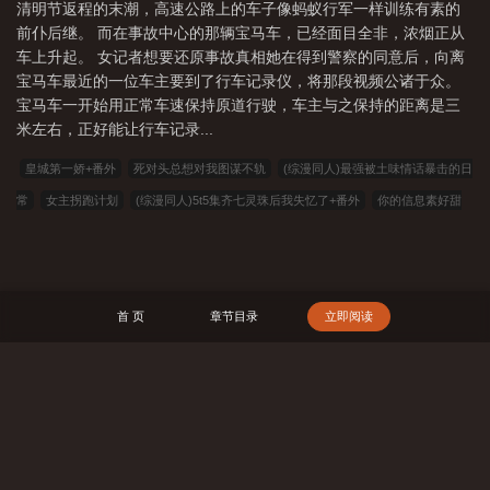
清明节返程的末潮，高速公路上的车子像蚂蚁行军一样训练有素的
前仆后继。 而在事故中心的那辆宝马车，已经面目全非，浓烟正从
车上升起。 女记者想要还原事故真相她在得到警察的同意后，向离
宝马车最近的一位车主要到了行车记录仪，将那段视频公诸于众。
宝马车一开始用正常车速保持原道行驶，车主与之保持的距离是三
米左右，正好能让行车记录...
皇城第一娇+番外
死对头总想对我图谋不轨
(综漫同人)最强被土味情话暴击的日
常
女主拐跑计划
(综漫同人)5t5集齐七灵珠后我失忆了+番外
你的信息素好甜
+番外
棋逢对手,认输是狗+番外
觉醒最强异能,但只想种地[星际]
失忆后遗症
钓到了我弟的室友[穿书]+番外
捡来的混血男人不要扔+番外
我们分手吧
穿书
拥抱残疾男配+番外
炮灰的她[快穿]
第99次攻略黑化大师兄
你好,别撩了
(神
首 页
章节目录
立即阅读
话同人)我在西幻创造洪荒神话+番外
骄宠盛世
在灾难世界经营火锅店
共生
四万年后，于亚空间成神
港片：蒋天生不当人，我狂虐方婷
神州九域志
集
体穿越？京圈勋贵哭着抱我大腿
废物？杂灵根？那是混沌灵根
四合院：我叫易中
搜 索
河
杀穿妖魔乱世，从通幽血鹤开始！
完美世界之再造乾坤
附身异界猫娘刺客
的绝世杀手
【HP】我就是来度个假而已啊