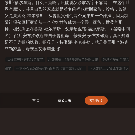
修斯·福尔摩斯。什么三斯啊，只能说父亲取名字不靠谱。 在这个世
界有魔法，并且自己的家族就是着名的福尔摩斯家族，没错，曾祖
父是夏洛克·福尔摩斯，从曾祖父他们两个兄弟加一个妹妹，因为功
绩让福尔摩斯家族从一个乡绅世族成为一个爵士家族，世袭的那
种。祖父则是布鲁斯·福尔摩斯，父亲是亚诺·福尔摩斯。（省略中间
名） 然后安布罗修斯来自于曾祖母，薇薇安·安布罗修斯，真不知道
是不是先祖的执着。祖母是卡特琳娜·洛克菲勒，就是美国那个洛克
菲勒家族，母亲是艾米莉亚·多...
从修真界回来后我杀疯了
心死当天，我转身嫁给了沪圈大佬
残忍拒绝他后我后
悔了
一不小心成为姐夫们的白月光（高干出轨nph）
《退婚路上，我成了深情人
设》
(快穿)我家男主全反了
爷要宠妻,渣姐哪里走
道友且慢，修仙吗？
带着
小餐馆穿越各种小世界
散修怎么了，吃你家饭了？
（穿书）女配捉妖日志
狼
仆人
清穿：四爷少子？新娶福晋怀多胎
欢迎来到43号农场（美恐nph）
老祖
首 页
章节目录
立即阅读
带娃闯星际
盗墓：黑瞎子的拎包少爷
[综武侠]我心悦于你
穿成黄油NPC怎么
办
侧心术
救命！我的厌女症总裁不仅碰瓷还装秒(1v1 调教高H)
试婚老公，要
上位
假面_尼可拉斯
欢迎来到重生点
不归谷
这谁的沙雕二次元心声！
替
搜 索
嫁给仙界月公子后，我惹众怒了
他死之后
禁止在午夜进行钓鱼活动
万人迷娇