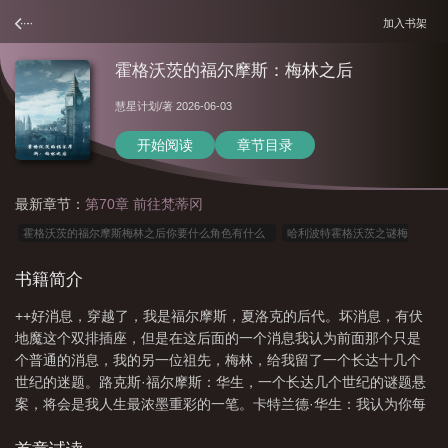
加入书架
霍格沃茨的福尔摩斯：梅林之后
慧星计划
/著 2026-06-03
开始阅读
章节目录
最新章节：
第70章 前往梵蒂冈
霍格沃茨的福尔摩斯梅林之后你要什么角色有什么
哈利波特霍格沃茨之谜梅
林
梅林 霍格沃茨
霍格沃茨 梅林
霍格沃茨的故事攻略梅耶线
霍格沃茨
书籍简介
的福尔摩斯梅林之后
梅林在哈利波特原著里
霍格沃茨林恩
哈利波特福尔摩
++好消息，穿越了，我是福尔摩斯，夏洛克的后代。坏消息，有伏
斯梅林后人
霍格沃茨之谜梅鲁拉
霍格沃茨之谜弗雷德
哈利波特梅林
地魔这个双排插座，但是在这后面的一个消息我认为前面那个只是
的
霍格沃兹 梅林
梅林与霍格沃茨的关系
霍格沃茨的福尔摩斯梅林之后主
个普通的消息，我的另一位祖先，梅林，给我留了一个长达十几个
角对手
霍格沃茨之格林德沃
福尔摩斯在霍格沃茨
霍格沃茨之谜马尔
世纪的迷题。路克斯·福尔摩斯：华生，一个长达几个世纪的谜题悬
案，将会是我人生最浓墨重彩的一笔。卡特兰德·华生：我认为你每
福
霍格沃茨之梅林血脉
霍格沃茨的福尔摩斯梅林之后TXT
霍格沃茨的福尔
次探案你总是不重视你...
摩斯梅林之后主角
霍格沃兹梅林后裔只想探草丛究稳密
霍格沃茨的福尔摩斯梅