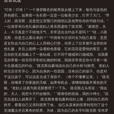
首章试读
林之后角色
“叮咚！叮咚！” 一个身穿睡衣的银男孩从楼上下来，银色与蓝色的
异色瞳孔，如果留一头长那一定是一位银美少女，打开了大门。 “早
上好，路克斯，这是您父亲预订的报纸以及他寄给你的书籍与信。”
一位身穿米白色礼服的老妇人将东西递给了路克斯。 “谢谢您，夫
人，今天真是个不错地天气，非常适合去约会不是吗？” “哇，小路
克斯，你是怎么看出来的？” “中国有句古语叫女为悦己者容，意思
是女性会为自己的心上人而精心打扮，你穿上了往常都不会穿的米
色礼服，并且上面绣一朵着粉色蔷薇，它的花语是爱情的誓言，并
且你的无名指戴上了一枚钻戒，它不同于婚戒和订婚戒指。 当我看
见你带着一份非同寻常的礼物的时候，我就非常肯定你今天有一场
今生最难忘的约会。”路克斯自豪地说出自己的分析与推理。 老妇人
听完后非常开心，因为自身的一些原因，没有自己的孩子。但是对
于这位孩子，可以说是当成了亲孙子。（有个不懂事父亲。） “路克
斯，你继承了你家族的天赋，如果有机会，请继续锻炼并展你的天
赋。”老妇人说着为路克斯整理了一下头。 路克斯点头答应：“我会
的，夫人，祝您今天约会愉快。” “谢谢你的祝福，我的小绅士。”说
完后老妇人就离开了。 路克斯拿着包裹和信封上楼，回到自己房间
拆开，看看自己父亲到底寄了啥。 自己从原来的世界转世到了这个
充满魔法并且离奇的世界。为啥，因为自己的名字叫路克斯·安布罗