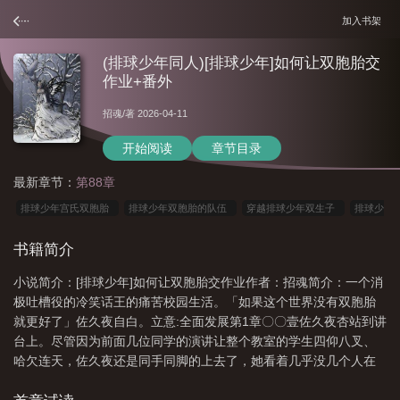
加入书架
(排球少年同人)[排球少年]如何让双胞胎交
作业+番外
招魂
/著 2026-04-11
开始阅读
章节目录
最新章节：
第88章
排球少年宫氏双胞胎
排球少年双胞胎的队伍
穿越排球少年双生子
排球少
年双胞胎兄弟
排球少年 双二传
排球少年第四季双胞胎兄弟
排球少年是双
书籍简介
男主吗
排球少年双男主
排球少年第四季双胞胎bgm
排球少年双胞胎名
小说简介：[排球少年]如何让双胞胎交作业作者：招魂简介：一个消
字
排球少年的双胞胎
排球少年双胞胎谁是哥哥
排球少年vs双胞胎
排
极吐槽役的冷笑话王的痛苦校园生活。「如果这个世界没有双胞胎
球少年 双胞胎
排球少年里的双胞胎
排球少年里的双子
排球少年双胞胎吵
就更好了」佐久夜自白。立意:全面发展第1章〇〇壹佐久夜杏站到讲
架第几集
排球少年双胞胎宫治
排球少年打双胞胎
排球少年双胞胎打
台上。尽管因为前面几位同学的演讲让整个教室的学生四仰八叉、
哈欠连天，佐久夜还是同手同脚的上去了，她看着几乎没几个人在
架
排球少年双子
排球少年第四季双胞胎
看她的萝卜青菜们，斟酌了