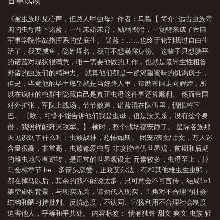
首章试读
被虫族抓住的小怂包
虫族被呵护
被虫族抓住的小
被虫族抓
被虫族抓住
《被虫族听见心声，但路人甲虫母》作者：乌皙【 简介: 远古虫族帝
的小怂包全文免费
被虫族抓住的阿怂
被虫族选
被虫族抓住的阿怂
国的虫母陛下诺蓝，一生未婚未育，励精图治，一觉醒来成了帝国
by
被虫族饲养的注意事项 梦霄
被虫族捡了回去免费阅读
被虫族抓住的小
军事学院作战指挥系的垫底生。 诺蓝：……也终于轮到我过自由生
活了，我要咸鱼，隐姓埋名，我可不想暴露身份。 这辈子只想躺平
怂包第四章
被虫族抓住的小怂包咦咦咦
被虫族抓住的小怂包第十三章
的诺蓝对现状很满意，唯一需要他做的工作，也就是疏导生性粗鲁
野蛮的虫族们的精神力。 就算他们都是一群渴望蜜味的饥渴疯子，
但是，毕竟他的毕生愿望就是当好路人甲，帮助帝国走向辉煌，所
以在疯狂的虫群中隐藏自己是真正虫母这件事还算顺利。 然而帝国
对外扩张，军队上战场，节节败退，诺蓝混在队伍里，惆怅杵下
巴。 【唉，可惜不能告诉他们我是虫母，但是没关系，没有这个身
份，我照样能歼灭敌军。】 顿时，整个战场都安静了。 星际各族那
天见识到了什么叫：虫族战神，恐怖如斯。 团宠/爽文/甜文，万人迷
含量很高，非常高，虫族都爱虫母 非攻控特供世界观，前期和后期
的雌虫地位有逆转，是正常的世界观设定 元素较多，虫母至上，掉
马会标章节 he，多箭头恋爱，正攻艾尔法，有和其他雄虫生虫卵，
都在掉马以后，其余的我不能说太多，只可意会不可言传，结局1v1
架空虚构背景，与现实无关，请勿代入现实，主角对不合理的社会
结构和陋习持批判、反抗态度，不认同、宣扬利用不合理社会制度
迫害他人，平等和平共处。 内容标签： 情有独钟 甜文 爽文 虫族 轻