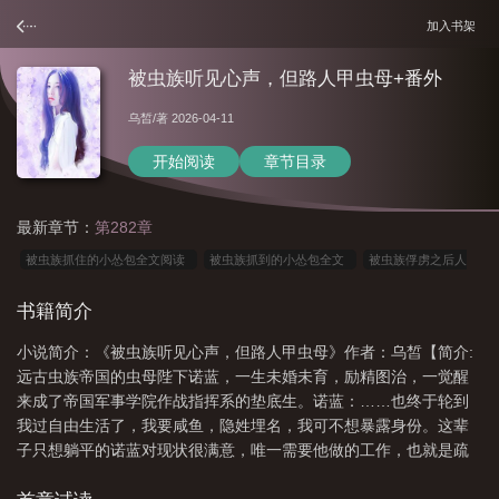
加入书架
被虫族听见心声，但路人甲虫母+番外
乌皙
/著 2026-04-11
开始阅读
章节目录
最新章节：
第282章
被虫族抓住的小怂包全文阅读
被虫族抓到的小怂包全文
被虫族俘虏之后人
类
被虫族捡了回去在线阅读
被虫族抓住的小怂包
被虫族抓住的怂
被虫
书籍简介
族抓到的小怂包
被虫族抓住的阿怂包by咦咦咦
被虫族抓住的小怂包免费阅
小说简介：《被虫族听见心声，但路人甲虫母》作者：乌皙【简介:
读
被虫族养育着繁殖后代
被虫族抓住的小怂
被虫族抓住的小怂包3章贴
远古虫族帝国的虫母陛下诺蓝，一生未婚未育，励精图治，一觉醒
吧
被虫族捉到的小怂包全文免费阅读
被虫族抓住的小怂包第十章
被虫族感
来成了帝国军事学院作战指挥系的垫底生。诺蓝：……也终于轮到
染的人类
被虫族抓住的阿怂包by咦咦咦御宅屋
被虫族抓住的小怂包全
我过自由生活了，我要咸鱼，隐姓埋名，我可不想暴露身份。这辈
子只想躺平的诺蓝对现状很满意，唯一需要他做的工作，也就是疏
文
被虫族抓住的小怂包第16章
被虫族抓住的小怂包格格党
被虫族抓走的
导生性粗鲁野蛮的虫族们的精神力。就算他们
小怂包书网
被虫族感染
被虫族抓住的怂包
被虫被虫族抓住的小怂包
虫