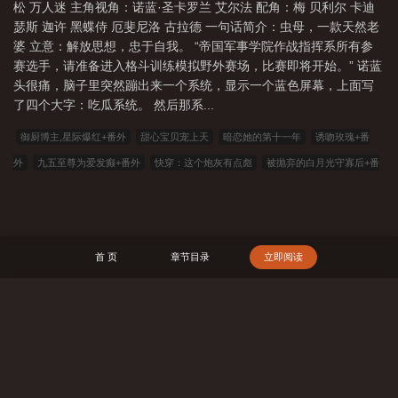
松 万人迷 主角视角：诺蓝·圣卡罗兰 艾尔法 配角：梅 贝利尔 卡迪
瑟斯 迦许 黑蝶侍 厄斐尼洛 古拉德 一句话简介：虫母，一款天然老
婆 立意：解放思想，忠于自我。 “帝国军事学院作战指挥系所有参
赛选手，请准备进入格斗训练模拟野外赛场，比赛即将开始。” 诺蓝
头很痛，脑子里突然蹦出来一个系统，显示一个蓝色屏幕，上面写
了四个大字：吃瓜系统。 然后那系...
御厨博主,星际爆红+番外
甜心宝贝宠上天
暗恋她的第十一年
诱吻玫瑰+番
外
九五至尊为爱发癫+番外
快穿：这个炮灰有点彪
被抛弃的白月光守寡后+番
外
晚熟+番外
猫咖经营指南古代版
相信你,嫁给你
病娇大佬的甜宝爆出马甲
后杀疯了+番外
失冬季
炮灰们别怕,族长她很是强大
漂亮小哑巴在贵族男校/在
贵族男校当作精万人迷
到底谁是我前男友？
(HP同人)[HP亲世代]明月东升+番
首 页
章节目录
立即阅读
外
上官昭容诡事录/黄泉旧事+番外
(综漫同人)弹幕每天都在为我破防
顶流cp他
们争相跑路
大叔离婚请放手
快穿：炮灰男配不走剧情
家族修仙：我的家族有
洞天
万物之贼
救命！这末世逼得我疯狂空间囤货
少尊主捡回了个疯批
搜 索
Omega
四个娃喊我娘？不怕！我空间超强
大明郡主被直播后成了举国团宠
救
世：我在暗黑玩奥术
来岁千山
综影视之末世神棍和她的忠犬男友