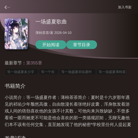
加入书架
一场盛夏歌曲
薄柿茶茶
/著 2026-04-10
开始阅读
章节目录
最新章节：
第355章
等一场盛夏多少字
等一个你
等一场盛夏祁佑夏时
等一场盛夏薄柿茶
茶
等一场盛世极光 候一场来日方长
守一场来日方长英文
等一场盛夏全文
书籍简介
TXT百度
等一场盛夏tXt
等一场盛夏TXT
等一场花开盛宴美文
等一场盛
小说简介：等一场盛夏作者：薄柿茶茶简介：夏时是十六岁那年遇
夏全文TXT
一场盛夏歌词
一场等待
等一场盛夏笔趣阁bqg9527
等一场
见的祁佑少年颓然高傲，自由散漫长着张绝好皮囊，浑身散发着游
盛夏是悲剧吗
等一场盛夏tXt百度
一场盛夏歌曲
等一场盛夏笔趣阁在线阅
戏人间的痞劲喜欢他的女孩不计其数，可他向来兴致缺缺，不曾多
读
候一场来日方长意思
等一场盛夏TXT百度
等一场盛夏实体书
等一场
看谁一眼而她更不可能是他会喜欢的那一类循规蹈矩，无聊无趣他
们本不该有任何交集，直至她发现了他的秘密*学校里任何人提起夏
盛夏笔趣阁
盛夏等你
等一场盛世极光
等一场盛夏by薄柿茶茶
等一场
时都是，“那个长得特漂亮的好学生”而
盛夏百度
盛夏的等待
等一场盛夏全文免费
等一场盛世极光 守一场来日方