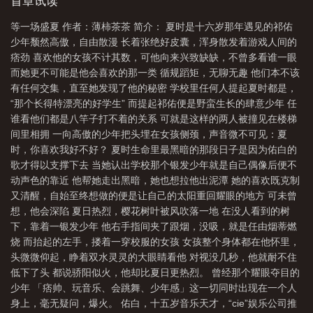
首章试读
长
在盛夏等待歌曲
盛夏等候
在等盛夏
等一个盛夏
等一场盛夏在线
等一场盛夏 作者：薄柿茶茶 简介： 夏时是十六岁那年遇见的祁佑
阅读
等一场盛夏免费阅读
等一场盛夏免费全文观看
等一场盛夏晋江文学
少年颓然高傲，自由散漫 长着张绝好皮囊，浑身散发着游戏人间的
城
等一场盛世极光候一场来日方长是什么意思
等一场盛世极光守一场来日方长
痞劲 喜欢他的女孩不计其数，可他向来兴致缺缺，不曾多看谁一眼
而她更不可能是他会喜欢的那一类 循规蹈矩，无聊无趣 他们本不该
什么意思
等一场繁华
在盛夏等待真美
等一场盛夏讲了什么
等一场盛夏
有任何交集，直至她发现了他的秘密 学校里任何人提起夏时都是，
全文阅读
等一场盛夏在线阅读无弹窗
在盛夏等待着
“那个长得特漂亮的好学生” 而提起祁佑便是野蛮生长的肆意少年 任
谁看他们都是八竿子打不着的关系 可就是这样的两人被撞见在楼梯
间里相拥 一向高傲的少年把头埋在女孩侧颈，声音微不可见：夏
时，你喜欢我好不好？ 夏时生命里最黑暗的那段日子是因为佑白的
歌才得以支撑下去 当她认出学校那个银发少年就是自己偶像后便不
动声色的靠近 他帮她走出黑暗，她也想拉他出泥潭 她的喜欢既克制
又清醒，自始至终想做的便是让自己的太阳重回耀眼的地方 可未曾
想，他会深陷 夏日热烈，樱花树叶被风吹落一地 在没人看到的树
下，靠着一银发少年 他右手指间夹了跟烟，没吸，就是任由烟蒂燃
烧 而抬起的左手，搂着一穿校服的女孩 女孩整个身体都在他怀里，
头微微仰起，睁着双水灵灵的大眼睛看他 对视没几秒，他就耐不住
低下了头 都说骄阳似火，他却比夏日更热烈。 曾经那个耀眼夺目的
少年 「痞帅、玩音乐、会跳舞、少年感」这一切同时出现在一个人
身上，毫无疑问，爆火。 佑白，十五岁音乐天才，“cie”娱乐公司推