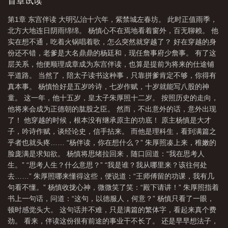
首章试读
文武求我闭嘴完结免费
满朝文武求我闭嘴无弹窗免费
满朝文武求我闭嘴在线阅
第1章 东宫伴读 大明弘治十六年，紫禁城左春坊。 此时正值雨季，
读免费
满朝文武求我闭嘴无弹窗阅读
满朝文武求我闭嘴在线
满朝文武求我
北方大地连日阴雨绵绵。 杨慎心不在焉地看着窗外，百无聊赖。 他
闭嘴无错版
满朝文武求我闭嘴笔趣阁无弹窗
满朝文武求我闭嘴精校版免
实在想不通，吃着火锅唱着歌，怎么突然就穿越了？ 好在穿越的身
份还不错，老爹是大名鼎鼎的杨廷和，现任詹事府少詹事。 有了这
费
满朝文武求我闭嘴全文免费阅读
满朝文武求我闭嘴TXT免费
满朝文武求
层关系，他便顺理成章成为东宫伴读，也算是提前为将来的仕途铺
我闭嘴完整版免费
伴读十年满朝文武求我闭嘴
满朝文武求我闭嘴第三中文
平道路。 当然了，陪太子读书这种事，只靠拼爹肯定不够，你得有
网
满朝文武求我闭嘴免费阅读
满朝文武求我闭嘴无删减全文免费阅读
满朝
真本事。 杨慎恰好是五岁吟诗，七岁作赋，十岁就能写八股的神
童。 这一年，他十五岁，皇太子朱厚照十二岁。 按照历史的走向，
文武求我闭嘴全文
伴读十年
满朝文武求我闭嘴123读书网
满朝文武求我闭
他将来会成为正德朝的肱股之臣。 然而，不出意外的话，意外出现
嘴笔趣阁免费阅读无弹窗
满朝文武求我闭嘴笔趣阁无弹窗最新章节
满朝文武求
了！ 他穿越的时候，根本没有继承原主的功底！ 原主杨慎是大才
我闭嘴最新章节
满朝文武求我闭嘴全文免费
满朝文武求我闭嘴免费阅读无弹
子，吟诗作赋，谈经论史，信手拈来。 而他是理科生，看到满篇之
窗
乎者也就头疼…… “杨伴读，你在想什么？” 朱厚照凑上来，稚嫩的
满朝文武求我闭嘴无弹窗笔趣阁
满朝文武求我闭嘴笔趣阁无错版
满朝文
脸庞满是求知欲。 杨慎将思绪拉回来，随口回道：“我在思考人
武求我闭嘴最新章节笔趣阁
满朝文武求我闭嘴全文免费阅读软件
满朝文武求我
生。” “思考人生？什么意思？” “我是谁？我从哪里来？该往何处
闭嘴无弹窗最新章节
满朝文武求我闭嘴全本
满朝文武求我闭嘴在线阅读
满
去……” 朱厚照哪来懂得这些，便说道：“王师傅留的功课，我有几
朝文武求我闭嘴
句看不懂。” 杨慎收拢心神，微微笑了笑：“殿下请讲！” 朱厚照指着
书上一句话，问道：“这句，以德服人，何意？” 杨慎只看了一眼，
顿时感觉头大。 这句话并不难，只是满篇的繁体字，看起来真个费
劲。 看来，伴读这份很有前途的事业干不长了。 还是早早想法子，