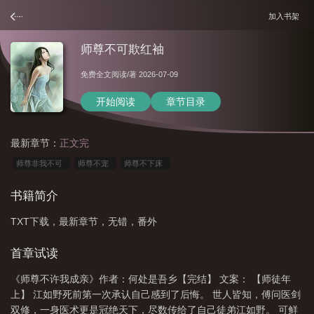
加入书架
师尊不可欺红袖
免费全文阅读
/著 2026-07-09
开始阅读
章节目录
最新章节：
正文完
师尊非我不可
师尊不宠
师尊不下床
书籍简介
TXT下载，最新章节，无错，番外
首章试读
《师尊不许我成亲》作者：何处是吾乡【完结】 文案： 【师徒年
上】 江如野死前第一次承认自己感到了后悔。 世人皆知，傅问医剑
双修，一身医术更是冠绝天下，尽数传给了自己徒弟江如野。 可鲜