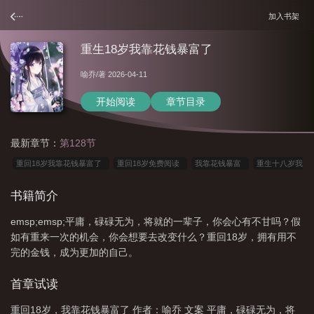
加入书架
重生18岁我靠花钱暴富了
喻乔
/著 2026-04-11
开始阅读
章节目录
最新章节：
第128节
重回18岁我靠花钱暴富了
重回18岁免费阅读
我靠花钱暴富
重生十八岁我
靠花钱暴富了
重回18岁免费
重回18岁 我靠花钱暴富了
换我来宠你
我
书籍简介
靠花钱暴富啦
重回十八岁[娱乐圈
重回十八岁
第三章重回十八岁
重回
emsp;emsp;平庸，碌碌无为，将就的一辈子，你会心有不甘吗？假
18岁
我靠花钱暴富了类别重生作者 喻乔
重回十八岁(娱乐圈)
我靠花钱暴
如有重来一次的机会，你会想要去改变什么？重回18岁，拥有用不
富了 喻乔
重回18岁总裁靠边站全文免费阅读
重生我回到了18岁
我靠花钱
完的金钱，成为更加的自己。
暴富了晋江
重回十八岁总载靠边站
首章试读
重回18岁，我靠花钱暴富了 作者：喻乔 文案 平庸，碌碌无为，将