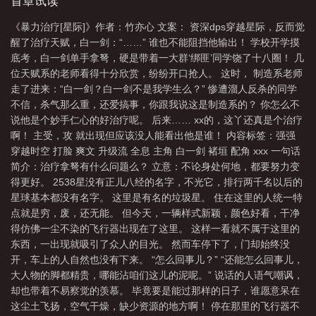
首章试读
《暴力治疗[星际]》作者：竹亦心 文案： 资深dps穿越星际，反而觉
醒了治疗天赋，白一剑：“……” 谁也不能阻挡他输出！ 学校开学摸
底考，白一剑单手拿弩，硬是带着一大群‘绑匪’同学饶了十八圈！ 几
位天赋系的老师看得十分欣赏，纷纷开口抢人。 这时， 制造系老师
走了进来：“白一剑？白一剑不是我学生么？” 惨遭溜人反杀的同学
不信，杀气那么重，还爱搞事，你跟我说这是制造系的？ 你怎么不
说他是个妙手仁心的好治疗呢。 后来…… xx的，这丫还真是个治疗
啊！ 主受，攻 就出现但应该没人能看出他是谁！ 内容标签：强强
穿越时空 打脸 爽文 升级流 全息 主角 白一剑 褚垣 配角 xxx 一句话
简介：治疗拿弩有什么问题么？ 立意：不论身处何地，都要努力变
得更好。 2538星没有正儿八经的名字，不光它，排行两千名以后的
星球基本都没有名字。 这里是有名的垃圾星。 住在这里的人统一特
点就是穷，废，还无能。 但今天，一辆样式新颖，颜色好看，干净
得仿佛一尘不染的飞行器出现在了这里。 这样一看就不属于这里的
东西，一出现就吸引了众人的目光。 然而车停下了，门却始终没
开，车上的人自然也没有下来。 “怎么回事儿？” “还能怎么回事儿，
大人物的脚都精贵，哪能沾咱们这儿的泥呢。” 说话的人语气嘲讽，
却也带着不易察觉的羡慕。 毕竟要是能过那样的日子，谁愿意呆在
这尘土飞扬，空气干燥，缺少资源的地方啊！ 停在那里的飞行器不