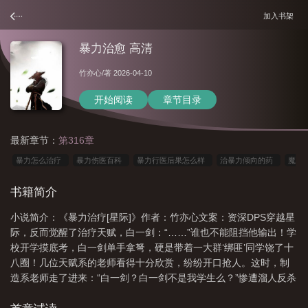
加入书架
暴力治愈 高清
竹亦心
/著 2026-04-10
开始阅读
章节目录
最新章节：
第316章
暴力怎么治疗
暴力伤医百科
暴力行医后果怎么样
治暴力倾向的药
魔
兽世界暴力治疗任务怎么做
如何治愈暴力倾向
暴力症是什么
暴力治疗[星
书籍简介
际
如何治疗暴力倾向的人
暴力治愈 高清
性暴力治疗项目是干什么
性
小说简介：《暴力治疗[星际]》作者：竹亦心文案：资深DPS穿越星
暴力治疗项目是什么意思
际，反而觉醒了治疗天赋，白一剑：“……”谁也不能阻挡他输出！学
校开学摸底考，白一剑单手拿弩，硬是带着一大群‘绑匪’同学饶了十
八圈！几位天赋系的老师看得十分欣赏，纷纷开口抢人。这时，制
造系老师走了进来：“白一剑？白一剑不是我学生么？”惨遭溜人反杀
的同学不信，杀气那么重，还爱搞事，你跟我