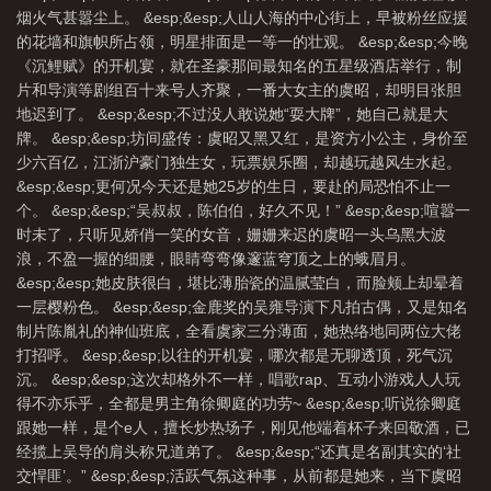
烟火气甚嚣尘上。 &esp;&esp;人山人海的中心街上，早被粉丝应援
的花墙和旗帜所占领，明星排面是一等一的壮观。 &esp;&esp;今晚
《沉鲤赋》的开机宴，就在圣豪那间最知名的五星级酒店举行，制
片和导演等剧组百十来号人齐聚，一番大女主的虞昭，却明目张胆
地迟到了。 &esp;&esp;不过没人敢说她“耍大牌”，她自己就是大
牌。 &esp;&esp;坊间盛传：虞昭又黑又红，是资方小公主，身价至
少六百亿，江浙沪豪门独生女，玩票娱乐圈，却越玩越风生水起。
&esp;&esp;更何况今天还是她25岁的生日，要赴的局恐怕不止一
个。 &esp;&esp;“吴叔叔，陈伯伯，好久不见！” &esp;&esp;喧嚣一
时未了，只听见娇俏一笑的女音，姗姗来迟的虞昭一头乌黑大波
浪，不盈一握的细腰，眼睛弯弯像邃蓝穹顶之上的蛾眉月。
&esp;&esp;她皮肤很白，堪比薄胎瓷的温腻莹白，而脸颊上却晕着
一层樱粉色。 &esp;&esp;金鹿奖的吴雍导演下凡拍古偶，又是知名
制片陈胤礼的神仙班底，全看虞家三分薄面，她热络地同两位大佬
打招呼。 &esp;&esp;以往的开机宴，哪次都是无聊透顶，死气沉
沉。 &esp;&esp;这次却格外不一样，唱歌rap、互动小游戏人人玩
得不亦乐乎，全都是男主角徐卿庭的功劳~ &esp;&esp;听说徐卿庭
跟她一样，是个e人，擅长炒热场子，刚见他端着杯子来回敬酒，已
经揽上吴导的肩头称兄道弟了。 &esp;&esp;“还真是名副其实的‘社
交悍匪’。” &esp;&esp;活跃气氛这种事，从前都是她来，当下虞昭