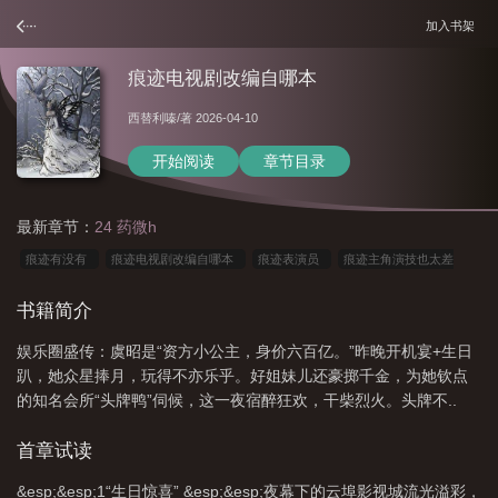
加入书架
痕迹电视剧改编自哪本
西替利嗪
/著 2026-04-10
开始阅读
章节目录
最新章节：
24 药微h
痕迹有没有
痕迹电视剧改编自哪本
痕迹表演员
痕迹主角演技也太差
了
痕迹cp
痕迹原创女主同人文
痕迹cut
痕迹原创女主
痕迹原创女
书籍简介
主文
痕迹所有女演员
痕迹(娱乐圈 p友转正)西替利嗪
痕迹作品集
痕迹
娱乐圈盛传：虞昭是“资方小公主，身价六百亿。”昨晚开机宴+生日
同人文
痕迹原著在线阅读
痕迹作者
痕迹
痕迹男演员
网剧痕迹同人
趴，她众星捧月，玩得不亦乐乎。好姐妹儿还豪掷千金，为她钦点
文
痕迹剧组演员
痕迹的演员
痕迹是吗
的知名会所“头牌鸭”伺候，这一夜宿醉狂欢，干柴烈火。头牌不..
首章试读
&esp;&esp;1“生日惊喜” &esp;&esp;夜幕下的云埠影视城流光溢彩，