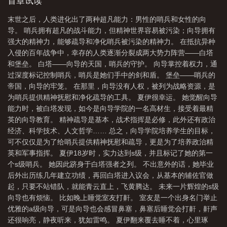
多个哨兵，令他们臣服在她脚下，绝对忠诚。堡垒哨兵深深忌惮着
首章试读
兵
她标记了n名S级哨兵格格
她标记了N名S级哨兵百度
她标记了n名s级哨
她，称她为魔女，把她列为最危险的敌人。最高执政官亲自签署了
末世之后，人类进化出了两种超凡能力：男性的哨兵和女性的向
对她的必杀令，一旦发现目标，立刻击杀，绝不容赦。后来，他狠
兵番外
她标记了N名S级哨兵txt
她标记了N名S级哨兵夕琉
她标记了N名S
导。 哨兵拥有超凡的战斗能力，但精神世界容易被污染；向导拥有
狠打了自己的脸。在白塔和堡垒的和平谈判桌上，这个誓言要杀她
级哨兵琉
她标记了n名s级哨兵番外免费阅读
她标记了n名s级哨兵夕疏
她
强大的精神力，能够疏导和净化哨兵被污染的精神力。 在抵抗异种
的男人，亲口提出的条件竟是——成为她的最后一名专属哨兵。
入侵的百年战争中，幸存的人类逐渐分裂成两大势力阵营——白塔
标记了n名S级哨兵笔趣阁
她标记了N名S级哨兵 夕琉 笔趣阁
她标记了n名S级
和堡垒。 白塔——向导的天国，哨兵的守护。 向导掌控着权力，通
哨兵番外
她标记了n名s级哨兵笔趣阁夕琉
过深度标记控制哨兵，哨兵是她们手中的剑和盾。 堡垒——哨兵的
帝国，向导的牢笼。 在那里，向导没有人权，被列为战略资源，是
为哨兵提供精神抚慰和净化疏导的工具。 夏伊很幸运。 她觉醒向导
能力时，被白塔发现，如今是向导学院的一名高材生，接受着最精
英的向导教育。 精神疏导是基本，战术指挥是必修，此外还有政治
经济、科学技术、人文哲学…… 总之，向导学院培养学生的目标，
可不仅仅是为了给哨兵提供精神抚慰和疏导，更是为了培养政治精
英和军事指挥。 夏伊18岁时，实力达到s级，并且标记了她的第一
个s级哨兵。 她因此跻身于白塔强者之列。 不出意外的话，她毕业
后外出历练几年建立功绩，再回白塔进入议会，从基本的辅佐官做
起，只要不站错队，就能青云直上，飞黄腾达。 未来一片辉煌的s级
向导也有烦恼。 比如晚上睡觉室友打鼾。 室友是一个出身名门举止
优雅的a级向导，可是向导也会感冒鼻塞，鼻塞后睡觉会打鼾，鼾声
还很响亮，静夜听来，犹如雷鸣。 夏伊翻来覆去睡不着，心里琢