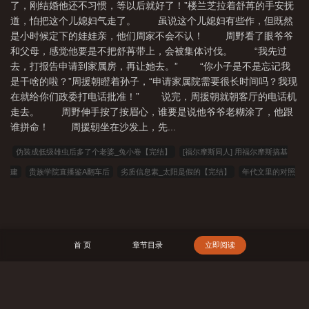
了，刚结婚他还不习惯，等以后就好了！”楼兰芝拉着舒苒的手安抚
道，怕把这个儿媳妇气走了。 虽说这个儿媳妇有些作，但既然
是小时候定下的娃娃亲，他们周家不会不认！ 周野看了眼爷爷
和父母，感觉他要是不把舒苒带上，会被集体讨伐。 “我先过
去，打报告申请到家属房，再让她去。” “你小子是不是忘记我
是干啥的啦？”周援朝瞪着孙子，“申请家属院需要很长时间吗？我现
在就给你们政委打电话批准！” 说完，周援朝就朝客厅的电话机
走去。 周野伸手按了按眉心，谁要是说他爷爷老糊涂了，他跟
谁拼命！ 周援朝坐在沙发上，先...
伪装成低级雄虫后多了个老婆_兔小卷【完结】
[福尔摩斯同人] 用福尔摩斯搞基
建
贵族学院直播鉴A翻车后
劣质信息素_太阳是假的【完结】
年代文里的对照
组摆烂了[八零]_舒杳【完结】
和死对头在游戏里结婚了
渣攻改邪归我[快穿]
[综漫] 妹妹模拟器，但全线BE
粘人精雪豹装什么纯情_伏特乙【完结】
借住在
一只狼家里
反杀怎么不算自救_明月希【完结】
本官死后
我喜欢你的雌虫很久
首 页
章节目录
立即阅读
了_幻魂羽罗【完结】
实名心动_祝诗语【完结+番外】
危！新婚夜，娇娇夫人要
刀我
谁是第三者
野枣
渡鸦悖论_月昼【完结+番外】
惜樽空_沐久卿【完
结】
万人嫌小少爷被疯狗缠上了_洛水冬汐【完结+番外】
乾坤龙灵
开局救了