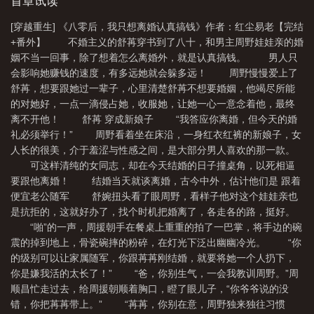
首章试读
[穿越重生] 《八零后，我只想离婚认真搞钱》作者：红尘易老【完结
+番外】 不婚主义的舒苒穿书到了八十，和男主周野娃娃亲的婚
姻不当一回事，除了想着怎么离婚外，就是认真搞钱。 男人只
会影响她赚钱的速度，有多远她就会躲多远！ 周野慢慢爱上了
舒苒，想要跟她过一辈子，心里清楚舒苒不想要婚姻，他竭尽所能
的对她好，一点一滴侵占她，收服她，让她一心一意念着他，最终
离不开他！ 舒苒 穿成新娘子 “我答应你离婚，但今天的婚
礼必须举行！” 周野看着坐在床沿，一身红衣红裤的新娘子，女
人长的很美，介于羞涩与性感之间，是大部分男人喜欢的那一款。
可这样清纯的女同志，却在今天结婚的日子撞桌角，以死相逼
要跟他离婚！ 结婚当天就谈离婚，古今中外，估计他们是 跟着
便宜老公随军 舒婉扭头看了眼周野，看样子他对这个娃娃亲也
是抗拒的，这就好办了，找个时机把婚离了，各走各的路，挺好。
“啪”的一声，周援朝手在餐桌上重重的拍了一巴掌，将手边的碗
震的掉到地上，骨瓷碗摔的粉碎，在灯光下泛出幽幽冷光。 “你
的级别可以让家属随军，你跟苒苒刚结婚，就要将她一个人扔下，
你是嫌我活的太长了！” “爸，你别生气，一会我教训周野。”周
顺昌忙走过去，给周援朝顺着胸口，瞪了眼儿子，“你爷爷说的没
错，你把苒苒带上。” “苒苒，你别在意，周野独来独往习惯