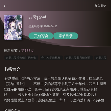
加入书架
八零[穿书
红尘易老
/著 2026-04-11
开始阅读
章节目录
最新章节：
第155页
穿书八零后大佬们要养我
穿书八零徐秋雅
穿书八零我只想低调
穿书八零
后我成了团宠by笔下生金
穿书八零大佬要养我免费阅读
穿书八零后我成了团
书籍简介
宠by
穿书八零后我成了团宠txt
推荐 穿书八零
穿书八零宠文
穿书八零
[穿越重生]《穿书八零后，我只想离婚认真搞钱》作者：红尘易老
后我成了团宠全文免费阅读
穿书八零后我成了
穿书八零后娘
八零穿书
【完结+番外】 不婚主义的舒苒穿书到了八十年代，和男主周野
文
八零[穿书
穿书八零狐狸
穿书八零后我只想低调
娃娃亲的婚姻不当一回事，除了想着怎么离婚外，就是认真搞
钱。 男人只会影响她赚钱的速度，有多远她就会躲多远！
周野慢慢爱上了舒苒，想要跟她过一辈子，心里清楚舒苒不想要婚
姻，他竭尽所能的对她好，一点一