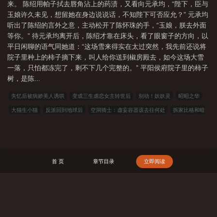
来。 陈绍用帕子拭去唇角沾上的药渍，又看向元承均，“陛下，臣与
他恨的也不是陈怀珠，是如今的自己。可是他好似弄丢了那个满心
玉娘许久未见，想留她在身边说说话，不知陛下可否应允？” 元承均
满眼都是他的陈怀珠。【排雷】1.1v1，身心双洁，he。2.男主前期
听出了陈绍的言外之意，主动松开了陈怀珠的手，“玉娘，朕去外面
很狗很狗【大写】，酸涩口，虐点文案已标明，接受不了随时叉
等你。” 待元承均离开后，陈绍才靠在床头，看了眼窗子的方向，以
掉。3.角色不完美，不要骂女主。4.男主没有真的对女主家人动手，
平日闲聊的语气同她道：“这场雪来得实在太过突然，我先前还说将
未造成实质伤害。5.弃文勿告知，不要砸锅，婉拒写作指导，谢谢。
院子里种上的柿子摘下来，叫人给你送到椒房殿去，如今这场大雪
文案写于2025.11.17，已截图留存vb，融梗必究。
一落，只怕都冻完了，剩不下几个完整的。” 平阳侯府院子里的柿子
树，是陈...
失忆后被病娇美人诱哄
变成三生虐恋女主转世后
别动！妖妖灵
昭昭之华
大猫生小猫
反派回到地球后
空洞骑士：虚妄容器该去往何处
拆家比格和暗
恋对象同居上恋综了
玄学骗子？满级天师！
宇宙级可爱[快穿]
追夫失败，师尊
堕成人渣
作为一个社恐
80军婚，咏春高手打拐
穿越大明，但人在朝鲜
变成
怪物后被觊觎[快穿]
佛系美人只爱吃瓜
协议离婚前我失忆了
Beta竹马，但O装
首 页
章节目录
立即阅读
A
98%辛德瑞拉
阴湿男好不容易说服自己做替身
快穿：炮灰男配不走剧情
家族修仙：我的家族有洞天
万物之贼
救命！这末世逼得我疯狂空间囤货
少
尊主捡回了个疯批Omega
四个娃喊我娘？不怕！我空间超强
大明郡主被直播后
搜 索
成了举国团宠
救世：我在暗黑玩奥术
来岁千山
综影视之末世神棍和她的忠犬