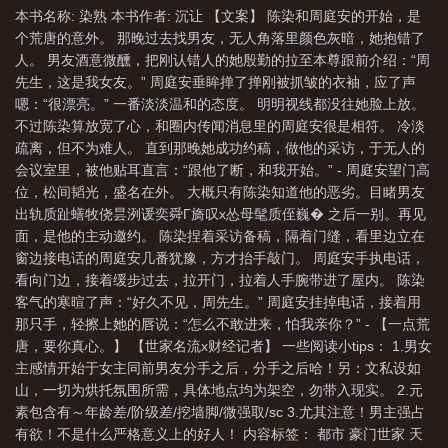
本书名称: 染熟 本书作者: 沉让 【文案】 陈染和周庭安的开始，是
个荒唐的意外。 那晚过去找男友，无人角落里颜色灰暗，她抱错了
人。 男友酒意微醺，把刚认错人的她殷勤的拉至本尊跟前介绍：“周
先生，这是我女友。” 周庭安垂眸掸了掸刚被抓皱的衣袖，应了声
嗯：“很漂亮。” 一番淡淡温和的态度。 明明视线都没往她脸上放。
不过陈染算放宽了心，和圈内传闻消息里的周庭安很是相符。 冷淡
疏离，但不为难人。 直到那晚她成功约稿，做他的采访，于无人的
会议室里，被他贴耳直言：“跟他了断，和我开始。” - 周庭安望门高
位，松间韬光，盛名在外。 大概只有陈染知道他的恶劣。目睹男友
出轨质趾蟮牧侥昙洌谖奕舜Γ旖叹x怂母髦质侄巍� 之后一别。再见
面，是他的主动邀约。 陈染捏着采访备稿，隔着门缝，看里边立在
窗边接电话的周庭安几番犹豫，方才抬手敲门。 周庭安手执电话，
看向门边，接着缓步过去，拉开门，拉着人手腕带进了屋内。 陈染
客气的寒暄了声：“好久不见，周先生。” 周庭安挂掉电话，接着用
那只手，轻擦上她的唇说：“怎么不敢进来，怕我亲你？” - 【一点荒
唐，要你真心。】 【世家名流x财经记者】 一些阅读小tips： 1.男女
主感情开始于女主同前男友分手之后，分手之后哈！另：文私设如
山，一切为烘托氛围所需，具体地点均为架空，勿带入现实。 2.元
素包含有～年龄差/阶级差/挖墙脚/微强取/sc 3.尤其注意！男主强占
有欲！不是什么严格意义上的好人！ 内容标签： 都市 豪门世家 天