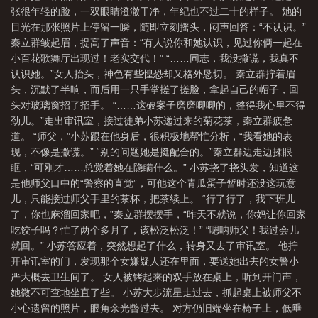
张很年轻的脸，一双眼睛澄澈干净，年纪也不过二十的样子。 她的
目光在那张照片上停留一瞬，随即立刻摇头，闷声回答：“不认识。”
秦立群皱起眉，提高了声音：“有人说你和她认识，见过你俩一起在
小百花歌舞厅出现过！老实交代！” “……同志，我没撒谎，我真不
认识她。”女人抬头，神色有些惶恐却又格外恳切。 秦立群拧着眉
头，沉默了半晌，而后用一只手掌搓了搓脸，拿起自己的帽子，回
头对玻璃窗招了招手。 “……这破案子磨磨唧唧的，整得我心里不得
劲儿。”走出审讯室，接过徒弟小苏递过来的菊花茶，秦立群疲惫
道。 “师父，”小苏跟在他身后，很积极地帮忙分析，“我看她的表
现，不像是撒谎。” “别的问题她是挺配合的。”秦立群边走边揉眼
眶，“可刚才……总觉着她在隐瞒什么。” 小苏挠了挠头发，知道这
是他师父口中的“警察的直觉”，可他这个青瓜蛋子暂时还没这玩意
儿，只能接过师父手里的茶杯，把茶续上。 “行了行了，我下班儿
了，你也麻溜回家吧，”秦立群摆摆手，“昨天不就说，你妈让你回家
吃饺子吗？忙了两个多月了，该松泛松泛！” “嗯呐师父！我过会儿
就回。” 小苏答应着，突然想起了什么，转身又去了审讯室。 他拧
开审讯室的门，发现那个女嫌疑人还在里面，要送她出去的女警小
严大概去卫生间了。 女人被铐起来的双手放在桌上，听到开门声，
她微不可查地坐直了些。 小苏大步流星走过去，抓起桌上被师父不
小心遗留的照片，眼角余光瞥过去。 对方仍旧端坐在椅子上，低垂