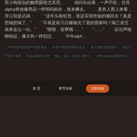
双小狗崽似的黝黑眼睛尤其亮。 他闷头站着，一声不吭，任凭
alpha将他像商品一样明码标价，推来搡去。 真有人围上来看，
开口却是讥讽： “这年头闹饥荒，谁还买张吃饭的嘴回去？真是
想钱想疯了。” “不就是前几日赌输光了底的那家吗？隔三差五
就来这么一出。” “啧啧，造孽哦……” “……” 议论声嗡
嗡响起，像冷风一样刮过。 中年alph...
[HP阅读体]意难平拯救系统
从零开始的星露谷生活
兽人雄性穿越现代
[综]千
手葵不靠谱
听见暴君的心声
烧心_似川【完结+番外】
绅士daddy的喂养日记
招惹古板Daddy后翻车了_似川【完结】
和寂寞骚妈一起旅游：你是我生的，我用
用你的鸡巴怎么了
甜水井胡同纪事[七零]
洗脑实验
唯有见你是青山
[综]个性
是大变活刀
绿道母鼎
npc夫君为我守寡三年后
原来你是这样的校花
生欲[先
首 页
章节目录
立即阅读
婚后爱]
断情绝爱后，反派前夫后悔了
首辅大人的掌上娇
别喜欢我了
重生
九零：想当个富二代不过分吧
东京喰种：融合斑！开启无限月读
七零替嫁，全家
供她暴富赢麻了
斩妖圈噩耗，这邪修有功德金轮！
在崩坏3与现实中徘徊的假面
搜 索
骑士
穿成农家悍媳，我带全家吃饱饭
天道烬长生
我的器灵都是绝色美女
造
物成仙
综漫：修士的二次元日常