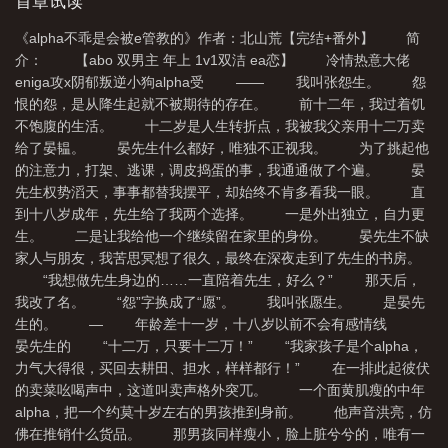
首章试读
《alpha不乖是会被e管教的》作者：北山荒【完结+番外】 简
介： 【abo 双男主 年上 1v1双洁 ea恋】 冷情热意大佬
eniga攻x阴郁叛逆小狗alpha受 —— 我叫张怨生。 怨
恨的怨，是从降生起就不被期待的存在。 前十二年，我过着饥
不饱腹的生活。 十二岁是人生转折点，我被我父亲用十二万卖
给了晏韫。 晏先生什么都好，唯独不正视我。 为了挑起他
的注意力，打架、逃课，调皮捣蛋的事，我通通做了个遍。 晏
先生权势滔天，事事都替我摆平，却始终不肯多看我一眼。 直
到十八岁成年，先生给了我两个选择。 一是外出独立，自力更
生。 二是让我给他一个继续留在家里的身份。 晏先生不缺
家人与朋友，我苦思冥想了很久，最终在深夜走到了先生的书房。
“我想做先生身边的……一直陪着先生，好么？” 那天后，
我改了名。 “怨”字换成了“愿”。 我叫张愿生。 是晏先
生的。 — 年龄差十一岁，十八岁以前不会有感情线
晏先生的 “十二万，只要十二万！” “我家孩子是个alpha，
力气大得很，买回去耕田、担水，样样都行！” 在一排此起彼伏
的卖菜吆喝声中，这道叫卖声格外突兀。 一个面黄肌瘦的中年
alpha，把一个约莫十岁左右的男孩推到身前。 他声音洪亮，仿
佛在推销什么货品。 那男孩同样瘦小，脸上脏兮兮的，唯有一