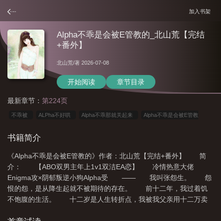
加入书架
Alpha不乖是会被E管教的_北山荒【完结
+番外】
北山荒
/著 2026-07-08
开始阅读
章节目录
最新章节：
第224页
不乖被
ALPha不好哄
Alpha不乖那就关起来
Alpha不乖是会被E管教
的
Alpha不乖是会被E
Alpha不乖是会被E管教的晋江
书籍简介
《Alpha不乖是会被E管教的》作者：北山荒【完结+番外】 简
介： 【ABO双男主年上1v1双洁EA恋】 冷情热意大佬
Enigma攻×阴郁叛逆小狗Alpha受 —— 我叫张怨生。 怨
恨的怨，是从降生起就不被期待的存在。 前十二年，我过着饥
不饱腹的生活。 十二岁是人生转折点，我被我父亲用十二万卖
给了晏韫。 晏先