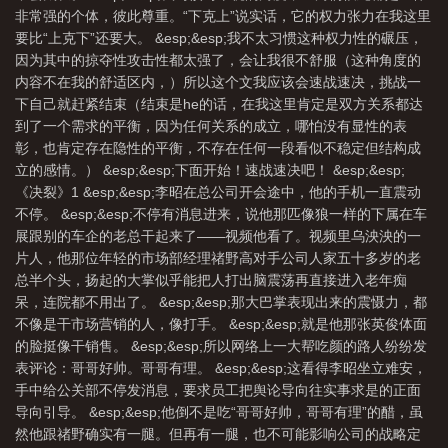
非常强的个体，彼此尊重。“下克上”说实话，它的权力张力在我这里
要比“上克下”还要大。 &esp;&esp;我不太习惯这种权力性的碾压，
因为其中的掠夺性攻击性都太强了，会让我很不舒服（这种角度的
内容不在我的舒适区内，）所以这个文我应该会速战速决，挑战一
下自己就赶紧结束（结束是he的话，在我这里肯定是双方关系都达
到了一个需求的平衡，因为任何关系的成立，哪怕没有显性的表
彰，也肯定存在隐性的平衡，不存在任何一段看似不稳定但结构成
立的感情。） &esp;&esp;下面开始！速战速决吧！ &esp;&esp;
《决裂》1 &esp;&esp;李昭在总公司开会途中，他的手机一直震动
不停。 &esp;&esp;不停有消息进来，说他那匹像狼一样的下属在车
展跟别的车企的老总干起来了——视频他看了。视频里乌泱泱的一
片人，他那位年轻的市场部经理禇野高对手公司人家五十多岁的老
总半个头，扬起的大掌似乎能把人打出脑震荡再直接进入老年痴
呆，连院都不用出了。 &esp;&esp;那大巴掌表现出来的震慑力，都
不像是干市场营销的人，像打手。 &esp;&esp;就是他那张英俊体面
的脸挺像干销售。 &esp;&esp;所以网络上一大帮吃颜的路人纷纷发
表评论：哥哥好帅。哥哥有理。 &esp;&esp;这看得李昭坐立难安，
手中给公关部不停发消息，要求员工把舆论导向往实事求是的正面
导向引导。 &esp;&esp;他倒不是吃“哥哥好帅，哥哥有理”的醋，虽
然他跟禇野确实有一腿。但再有一腿，也不可能影响公司的战略定