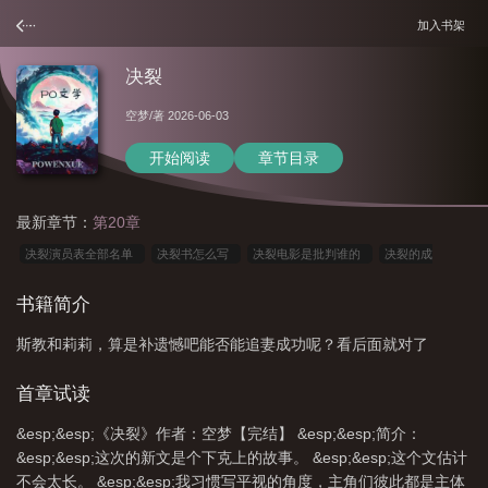
加入书架
决裂
空梦
/著 2026-06-03
开始阅读
章节目录
最新章节：
第20章
决裂演员表全部名单
决裂书怎么写
决裂电影是批判谁的
决裂的成
语
决裂1975
决裂图片
决裂电影插曲原唱
决裂的友谊
决裂的反义
书籍简介
词
决裂阡陌
决裂的反义词是什么
决裂的句子
决裂的英文
决裂电影
斯教和莉莉，算是补遗憾吧能否能追妻成功呢？看后面就对了
完整版播放
决裂的拼音
决裂英文
决裂电影是哪一年拍的
决裂电影主题
曲
决裂电影完整版
决裂短剧
决裂还是绝裂
决裂电影完整版免费观
首章试读
看
决裂电影演员表
决裂的近义词
决裂是什么意思
&esp;&esp;《决裂》作者：空梦【完结】 &esp;&esp;简介：
&esp;&esp;这次的新文是个下克上的故事。 &esp;&esp;这个文估计
不会太长。 &esp;&esp;我习惯写平视的角度，主角们彼此都是主体