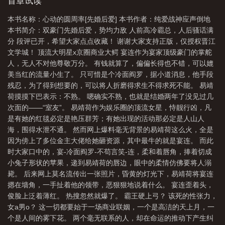
首章试读
本书名称：心动的圆周率[先婚后爱] 本书作者：纯爱战神应声倒地
本书简介：双豪门先婚后爱，势均力敌 人前高冷霸总，人后骚话满
分 段评已开，希望大家点点收藏！ 谢谢大家支持正版，仅授权晋江
文学城！ 顶流大明星x京圈商业大鳄 宴连作为宴家顶级豪门的掌舵
人，无人不对他尊敬万分。 有钱就算了，偏偏长得也不错，可以媲
美当红的流量小生了。 只可惜是个冷面阎罗，据小道消息，他手段
残忍，为了得到想要的，可以将人折磨得求生不得求死不能。 易靖
荷摸摸下巴表示：不熟。 嗯确实不熟，也就是结婚两年了没见过几
次面的——“室友”。 易靖荷作为娱乐圈的顶流女星，恃靓行凶，凡
是有她的红毯必定是艳压群芳；有她出现的活动那必定是人山人
海，围得水泄不通。 然而网上爆料毫无背景的易靖荷这么火，全是
因为傍上了多位金主大佬给她砸资源，其中最牛的就是宴连。 而此
时大家口中的，宴-冷面阎罗-不苟言笑-连，柔和着唇角，捧着切成
小兔子形状的苹果，递到易靖荷的唇边，眼中的柔情仿佛要将人溺
毙。 后来网上莫名流传出一张照片，昏黄的灯光下，易靖荷将宴连
摁在墙角，一手扯着他的领带，恶狠狠地说着什么。 宴连歪着头，
俊脸上泛着薄红。 热搜忽然就爆了。 霸王硬上弓？ 该死的性张力，
女a男o？ 这一切都要始于一场商业联姻，一个是高洁的天上月，一
个是人间的雾下花。 两个毫无联系的人，却在命运的推动下产生纠