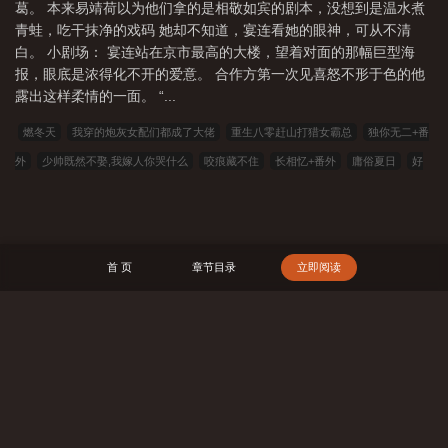
葛。 本来易靖荷以为他们拿的是相敬如宾的剧本，没想到是温水煮
青蛙，吃干抹净的戏码 她却不知道，宴连看她的眼神，可从不清
白。 小剧场： 宴连站在京市最高的大楼，望着对面的那幅巨型海
报，眼底是浓得化不开的爱意。 合作方第一次见喜怒不形于色的他
露出这样柔情的一面。 “...
燃冬天
我穿的炮灰女配们都成了大佬
重生八零赶山打猎女霸总
独你无二+番
外
少帅既然不娶,我嫁人你哭什么
咬痕藏不住
长相忆+番外
庸俗夏日
好
景如愿
他的贤妻
明月照百里+番外
当大将军的一夜 情对象成了和亲对象
花
灯寄相思+番外
欲！这恋综暧昧氛围拉满！甜爆！/嘶哈！这恋综每帧都是暧昧名场
面/雾色妄想+番外
娇花解语
心动过速[先婚后爱]
情深未曾讲
天上月
踏过
首 页
章节目录
立即阅读
泥泞奔向你
盛夏心动/你怎么还没分手
港片：开局靓坤叫我立威
李氏仙族，从
灭门到飞升
亲儿变养子？重生离婚断亲赢麻了
仙葫逸志
完美世界之再造乾
坤
穿越魔法少女世界：我来成为骑士
四合院之我什么都会亿点点
九阳归一
搜 索
三剑朝生
人在型月，目标磁场强者