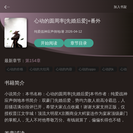
加入书架
心动的圆周率[先婚后爱]+番外
纯爱战神应声倒地
/著 2026-04-12
开始阅读
章节目录
最新章节：
第154章
心动的价格
心动的大结局
心动的内容
心动的oppo
心动的k
心动
的速率
心动庒园
心动庄园
心动的心率一般在多少
心动的官方说
书籍简介
法
心动的元素
心动的心率是多少
心动的什么
心动的原理
心动的心
小说简介：本书名称：心动的圆周率[先婚后爱]本书作者：纯爱战神
跳图
心动的心跳是什么样的
心动的心跳是多少
心动的周末
心动周期圆
应声倒地本书简介：双豪门先婚后爱，势均力敌人前高冷霸总，人
形图
心动的crush
心动的温度到底是多少
心动的度数
心动的o
心
后骚话满分段评已开，希望大家点点收藏！谢谢大家支持正版，仅
动的演员
心动的心率图
心动的答案是什么
心动的详细介绍
心动的心跳
授权晋江文学城！顶流大明星X京圈商业大鳄宴连作为宴家顶级豪门
的掌舵人，无人不对他尊敬万分。有钱就算了，偏偏长得也不错，
是
可以媲美当红的流量小生了。只可惜是个冷面