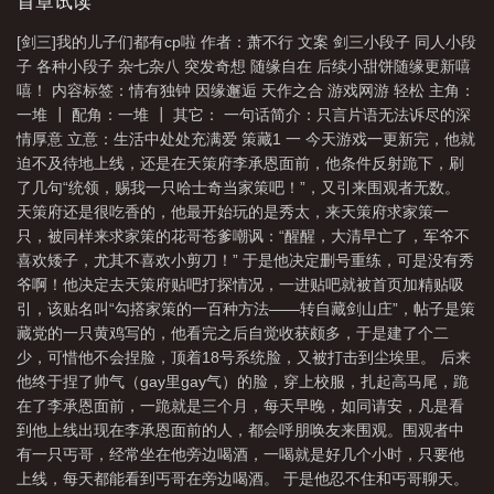
首章试读
[剑三]我的儿子们都有cp啦 作者：萧不行 文案 剑三小段子 同人小段
子 各种小段子 杂七杂八 突发奇想 随缘自在 后续小甜饼随缘更新嘻
嘻！ 内容标签：情有独钟 因缘邂逅 天作之合 游戏网游 轻松 主角：
一堆 ┃ 配角：一堆 ┃ 其它： 一句话简介：只言片语无法诉尽的深
情厚意 立意：生活中处处充满爱 策藏1 一 今天游戏一更新完，他就
迫不及待地上线，还是在天策府李承恩面前，他条件反射跪下，刷
了几句“统领，赐我一只哈士奇当家策吧！”，又引来围观者无数。
天策府还是很吃香的，他最开始玩的是秀太，来天策府求家策一
只，被同样来求家策的花哥苍爹嘲讽：“醒醒，大清早亡了，军爷不
喜欢矮子，尤其不喜欢小剪刀！” 于是他决定删号重练，可是没有秀
爷啊！他决定去天策府贴吧打探情况，一进贴吧就被首页加精贴吸
引，该贴名叫“勾搭家策的一百种方法——转自藏剑山庄”，帖子是策
藏党的一只黄鸡写的，他看完之后自觉收获颇多，于是建了个二
少，可惜他不会捏脸，顶着18号系统脸，又被打击到尘埃里。 后来
他终于捏了帅气（gay里gay气）的脸，穿上校服，扎起高马尾，跪
在了李承恩面前，一跪就是三个月，每天早晚，如同请安，凡是看
到他上线出现在李承恩面前的人，都会呼朋唤友来围观。围观者中
有一只丐哥，经常坐在他旁边喝酒，一喝就是好几个小时，只要他
上线，每天都能看到丐哥在旁边喝酒。 于是他忍不住和丐哥聊天。