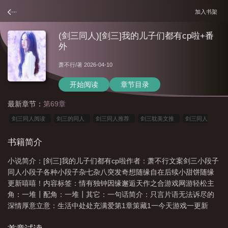
加入书架
(剑三同人)[剑三]我的儿子们都有cp啦+番
外
萧不行
/著 2026-04-10
开始阅读
章节目录
最新章节：
第69章
剑三同人阅读
剑三的同人
剑三同人推荐
剑三耽美文推
剑三同人
剧
剑网三亲儿子
剑三亲儿子
剑网三同人
剑三同人
剑三同人文
书籍简介
包
剑三儿女
剑三系统同人文
剑三同人文推荐
剑三孑孑
剑三系
小说简介：[剑三]我的儿子们都有cp啦作者：萧不行文案剑三小段子
列
剑三耽美剧
剑三lofter
剑三的同人文
剑3耽美
我的剑三怎么和你
同人小段子各种小段子杂七杂八突发奇想随缘自在后续小甜饼随缘
们不一样
剑三同人文
剑三穿越同人文
剑三同人推文
剑三全门派同
更新嘻嘻！内容标签：情有独钟因缘邂逅天作之合游戏网游轻松主
人
2016剑网三亲儿子
剑三cp文
剑三bl同人文
剑三剧情向同人文
剑
角：一堆┃配角：一堆┃其它：一句话简介：只言片语无法诉尽的
深情厚意立意：生活中处处充满爱第1章策藏1一今天游戏一更新
三同人剧情
完，他就迫不及待地上线，还是在