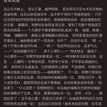
首章试读
读
宋檀记事 荆棘之歌百度
宋檀记事资源
宋檀记事免费
宋檀记事男主
后山引月峰上。 雷云汇聚，威声阵阵。 苍玄界问天宗水木双灵根的
是谁
宋檀记事TXT百度
穿越星际妻荣夫贵
择日走红
宋檀记事全文免费
灵修宋檀，在后山种灵植百年，这才终于等到了突破的契机！ 只不
阅读无弹窗笔趣阁
宋檀记事全文免费阅读无弹窗
咸鱼一家的穿书生活
宋檀
过没想到结丹时的雷劫这样暴烈，身体被雷劫击碎，就连魂魄也四
分五裂。 朦胧间，宋檀却在身死道消之前，看到了无数个既熟悉又
记事类似修仙种田
宋檀记事好看吗
宋檀记事讲的什么
宋檀记事全文免费阅
陌生的画面—— 十几辆车子横竖翻转的乱凑成一堆。 碰撞，疼痛，
读
宋檀记事 shuhaige
宋檀记事TXT
宋檀记事男女主见面
宋檀记事无
哭喊。 侧翻的车，桥面上渐渐蜿蜒出来的油。 四周是着急的拍打着
防盗
宋檀记事男主和女主在一起是哪一集
宋檀记事起点中文网
宋檀记事免
车窗的人，她的眼前蒙了一层血色，动不了，也说不出话。 “喂，o
吗？宁海大桥连环车祸……” “砰！” “先把司机抬出去，还有气儿
费全文阅读笔趣阁
宋檀记事类似
宋檀记事全文免费阅读笔趣阁
宋檀记事
——” “这姑娘腿卡住了……来个人帮忙——” “快走快走，漏油了，
TXT全文百度
宋檀记事荆棘之歌无错版
宋檀记事TXT最新
宋檀记事阅
小心要炸——” 宋檀茫然的看着这一切，一时间根本没反应过来，这
读
宋檀记事男主什么时候出来
宋檀记事百度2026
宋檀记事 荆棘之
是……心魔吗？ 但奇怪的是，车里有个女孩，牢牢牵扯着她的心
歌
神。 然而对方头破血流，已经慢慢闭上眼睛，气息微弱。宋檀已经
宋檀记事在线阅读
宋檀记事免费阅读全文
宋檀记事晋江
能看出她身上的灵光散去——魂魄要散了。 下一刻，宋檀只觉得自
己被什么东西拉扯着，而后散碎的魂魄猛然一沉。 昏昏沉沉中，有
个皮肤雪白，眼瞳黑亮的女孩子看着她，目光有着欣喜和安慰：“你
回来了。” 什么意思？ 宋檀刚想问，却见她的魂魄灵光突然向她破
碎的魂魄冲了过来，而后，紧紧的融合在一起。 前世，今生…… 她
想起来了！ 这不是心魔！ 而是自己回来了！从修真界回到自己在现
代即将死去的那一刻！ 这是自己的前世！她本来就是宋檀，在车祸