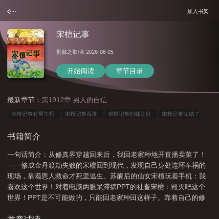
加入书架
宋檀记事
荆棘之歌
/著 2026-08-05
开始阅读
章节目录
最新章节：
第1912章 男人的自信
宋檀记事有男主吗
宋檀记事百度
宋檀记事荆棘之歌
宋檀记事完结了
吗
宋檀记事 笔趣阁
宋檀记事正版
宋檀记事作者
宋檀记事百度百
书籍简介
科
宋檀记事笔趣阁
宋檀记事起点
宋檀记事全本TXT资源
宋檀记事荆棘
一句话简介：从修真界穿越回来后，我回老家种地开直播卖菜了！
之歌在线阅读
宋檀记事全本完结免费
宋檀记事在哪里看
宋檀记事作者荆棘
——修成金丹渡劫失败的宋檀回到现代，发现自己身处连环车祸的
之歌
宋檀记事最新章节
宋檀记事新笔趣阁
宋檀道济伐魏文言文翻译
宋
现场，靠着恩人救命才死里逃生。苏醒后的仙女宋檀玩着手机：我
檀记事read
宋檀记事最新TXT
宋檀记事全文
宋檀记事在哪里连载
宋檀
喜欢这个世界！对着电脑两眼呆滞搞PPT的社畜宋檀：毁灭吧这个
世界！PPT是不可能做的，只能回老家种田这样子。靠着自己的修
记事品书网
纨绔夫妻互捧日常
宋檀记事无防盗全文免费阅读
宋檀记事TXT
仙经验，宋檀打造山水田...
奇书网
宋檀记事千千免费阅读
宋檀记事全文免
宋檀记事免费全文阅