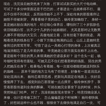
现在，洗完澡后她突然来了兴致，打算试试新买的大尺寸电动棒。
读
花开璀璨全文免费阅读
花开璀璨杨玲免费阅读
花开璀璨 笔趣阁
花
可试了十多分钟里面还是干巴巴的，才塞进去一点就疼得不行。 最
开绚烂
花开璀璨全集免费
花开璀璨全文免费阅读_花开璀璨(花开璀璨)_131中
后不仅得不到满足，反而搞得她不上不下，深处传来的那股瘙痒让
文
花开璀璨维修工
花开璀璨全文目录
花开璀璨杨玲修理工大结局
花开
她恨不得被刺穿。 再看看镜子里的自己，杨玲更加幽怨了。 身材一
直是她比较自满的地方，经过细心保养后，哪怕到了三十岁肌肤也
璀璨杨玲刘华在线阅读
绚烂花开
花开绚烂花落淡然的意思
花开惊艳了时
依旧细腻白皙，比不少十几岁的小姑娘都好。 尤其是那对让无数男
光
花开惊艳了时光唯美句子
花开耀眼
花开璀璨什么意思
花开惊艳时光
人挪不开视线的大宝贝，高傲地挺立着，没有丝毫下垂的痕迹。 再
唯美句子
花开绚丽的意思是什么
花开璀璨免费阅读入口全文
花开璀璨杨玲
顺着优美的线条往下，小腹下方隆起饱满的山丘，山丘上是她特意
修剪过的茸茸芳草。 可惜了这么一具精心打理的身体，上次被真正
刘华免费阅读
花开璀璨全文目录大全
花开璀璨免费阅读全文
花开璀璨刘华
地滋润都忘了是几年前的事。 毕竟她老公那方面实在称不上出色。
杨玲
花开烂漫时的意思
花开璀璨最新更新内容推荐
花开灿烂的说说
花
要是能有个强壮的男人来填满她的空虚该多好？ 这个念头一起，杨
开璀璨大结局
花开璀璨的全部免费阅读
花开的灿烂下一句是什么
花开灿烂
玲顿时觉得有些羞耻。 可她又忍不住幻想着那样的场面。 陌生的男
下一句是什么
人把她压在身下，粗暴地占有着她，每一次挺动都能把她送到快乐
花开璀璨最新章节更新
花开璀璨(撩人的意外)
花开璀璨芷晴
的巅峰…… 原本干涸的地方立马有了些潮意，好像有一道道涓流从
免费阅读
花开璀璨刘华杨玲最新章节全文
花开烂漫什么意思
花开璀璨王大
深处流淌出来。 杨玲忍着罪恶感，把新玩具固定在地面上，扶好后
海芷晴全文
花开璀璨杨玲
花开灿烂什么意思
花开璀璨刘华免费阅读
花
慢慢蹲了下去。 感觉到自己那里被一点点撑开，杨玲伸长脖子，享
开灿烂时是什么意思
璀璨人生和花开半夏哪个好看
花开璀璨主角刘华
花开
受着那股传递到全身的酥麻。 可就在她完全要坐下去的时候，外头
突然响起门铃声。 对了，洗澡前她发现水管坏了，特意找物业派人
灿烂好还是花开烂漫好
花开灿烂
花开璀璨刘华杨玲在哪可以看
花开绚烂的
来修，估计是维修工到了。 怎么偏偏是这个时候啊！ 杨玲都快疯
诗句
了，好想就这样什么也不顾，狠狠坐下去痛快地满足自己一次。 可