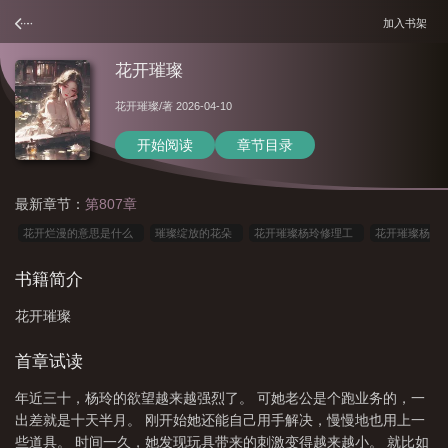
加入书架
花开璀璨
花开璀璨
/著 2026-04-10
开始阅读
章节目录
最新章节：
第807章
花开烂漫的意思是什么
璀璨绽放的花朵
花开璀璨杨玲修理工
花开璀璨杨
玲免费观看
花开璀璨杨玲刘华笔趣阁
花开灿烂和绚烂的诗句
花开绽
书籍简介
放
花开璀璨杨玲刘华
花开绚烂是什么意思
开出璀璨的花朵
花开璀璨刘
花开璀璨
华和杨玲的精彩互动
花开烂漫
花开璀璨刘华刘华书名
花开璀璨刘华免费阅
读全文
花开璀璨的全部在线阅读
花开的璀璨
花开璀璨在线阅读全文
花
首章试读
开灿烂的图片
花开璀璨在线阅读全文免费
花开璀璨免费阅读
花开璀璨最新
年近三十，杨玲的欲望越来越强烈了。 可她老公是个跑业务的，一
章节_第352章第1页_130
花开的绚烂下一句
花开世界一片灿烂
花开璀璨的
出差就是十天半月。 刚开始她还能自己用手解决，慢慢地也用上一
全部
花开璀璨王大海芷晴
花开璀璨杨玲修理工后续
花开璀璨在线阅
些道具。 时间一久，她发现玩具带来的刺激变得越来越小。 就比如